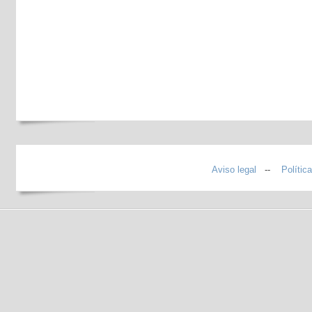
Aviso legal
--
Polític