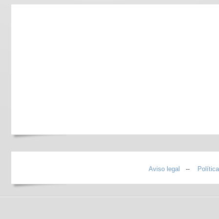
Aviso legal
--
Polític