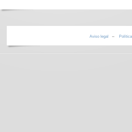
Aviso legal
--
Polític