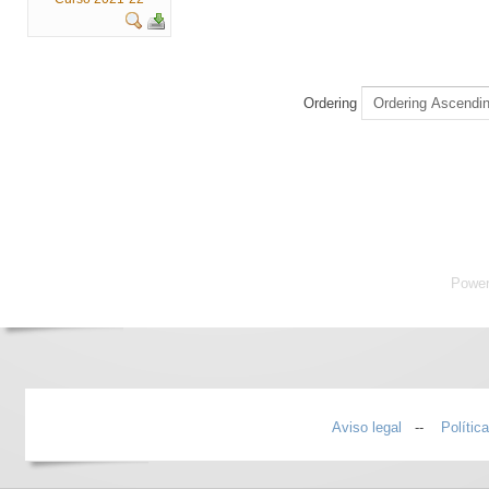
Ordering
Powe
Aviso legal
--
Polític